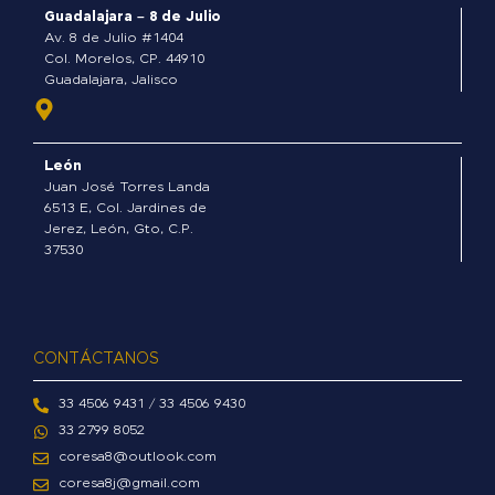
o
Guadalajara – 8 de Julio
k
Av. 8 de Julio #1404
-
Col. Morelos, CP. 44910
Guadalajara, Jalisco
f
León
Juan José Torres Landa
6513 E, Col. Jardines de
Jerez, León, Gto, C.P.
37530
CONTÁCTANOS
33 4506 9431 / 33 4506 9430
33 2799 8052
coresa8@outlook.com
coresa8j@gmail.com