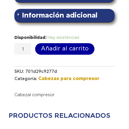
Información adicional
Cabezal
Disponibilidad:
Hay existencias
TX
Añadir al carrito
100
cantidad
SKU:
701d29c9277d
Cabezas para compresor
Categoría:
Cabezal compresor
PRODUCTOS RELACIONADOS