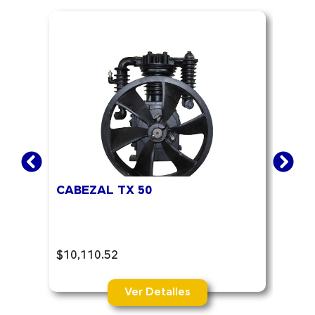
CABEZAL TX 50
CAB
$
10,110.52
$
3,0
Ver Detalles