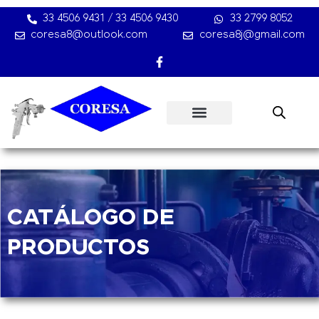
Ir
33 4506 9431 / 33 4506 9430
33 2799 8052
al
coresa8@outlook.com
coresa8j@gmail.com
contenido
F
a
c
e
b
o
o
k
-
f
CATÁLOGO DE
PRODUCTOS