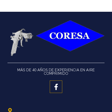
MÁS DE 40 AÑOS DE EXPERIENCIA EN AIRE
COMPRIMIDO
F
a
c
e
b