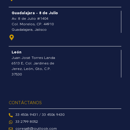
o
o
Guadalajara – 8 de Julio
k
Av. 8 de Julio #1404
-
Col. Morelos, CP. 44910
Guadalajara, Jalisco
f
León
Juan José Torres Landa
6513 E, Col. Jardines de
Jerez, León, Gto, C.P.
37530
CONTÁCTANOS
33 4506 9431 / 33 4506 9430
33 2799 8052
coresa8@outlook.com