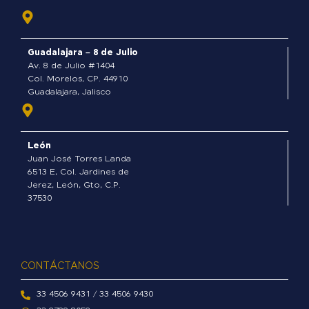
b
o
o
Guadalajara – 8 de Julio
k
Av. 8 de Julio #1404
-
Col. Morelos, CP. 44910
Guadalajara, Jalisco
f
León
Juan José Torres Landa
6513 E, Col. Jardines de
Jerez, León, Gto, C.P.
37530
CONTÁCTANOS
33 4506 9431 / 33 4506 9430