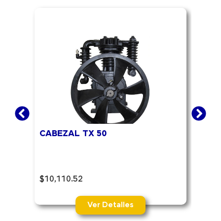
CABEZAL TX 50
CAB
$
10,110.52
$
13,
Ver Detalles