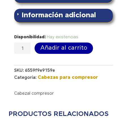
Información adicional
Cabezal
Disponibilidad:
Hay existencias
TB
Añadir al carrito
20
cantidad
SKU:
6559f9e9159e
Cabezas para compresor
Categoría:
Cabezal compresor
PRODUCTOS RELACIONADOS