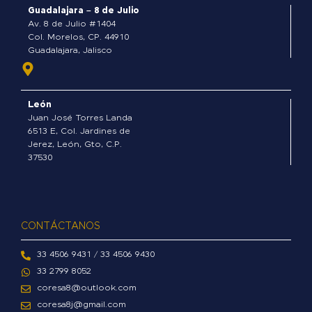
o
Guadalajara – 8 de Julio
k
Av. 8 de Julio #1404
-
Col. Morelos, CP. 44910
Guadalajara, Jalisco
f
León
Juan José Torres Landa
6513 E, Col. Jardines de
Jerez, León, Gto, C.P.
37530
CONTÁCTANOS
33 4506 9431 / 33 4506 9430
33 2799 8052
coresa8@outlook.com
coresa8j@gmail.com