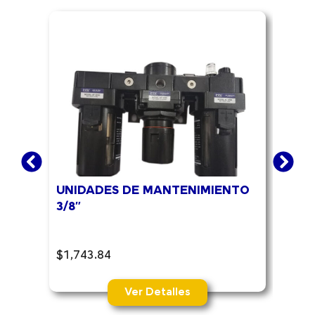
¡Of
UNIDADES DE MANTENIMIENTO
UNI
3/8″
1/2″
$
1,743.84
$
2,3
Ver Detalles