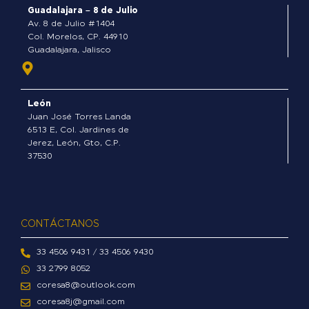
o
Guadalajara – 8 de Julio
k
Av. 8 de Julio #1404
-
Col. Morelos, CP. 44910
Guadalajara, Jalisco
f
León
Juan José Torres Landa
6513 E, Col. Jardines de
Jerez, León, Gto, C.P.
37530
CONTÁCTANOS
33 4506 9431 / 33 4506 9430
33 2799 8052
coresa8@outlook.com
coresa8j@gmail.com