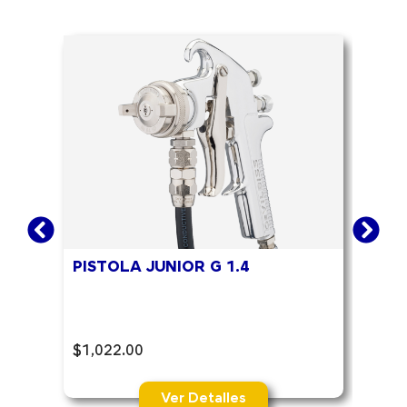
PISTOLA JUNIOR G 1.4
PIS
$
1,022.00
$
538
Ver Detalles