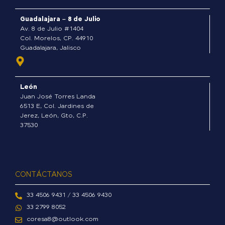
o
o
Guadalajara – 8 de Julio
k
Av. 8 de Julio #1404
-
Col. Morelos, CP. 44910
Guadalajara, Jalisco
f
León
Juan José Torres Landa
6513 E, Col. Jardines de
Jerez, León, Gto, C.P.
37530
CONTÁCTANOS
33 4506 9431 / 33 4506 9430
33 2799 8052
coresa8@outlook.com