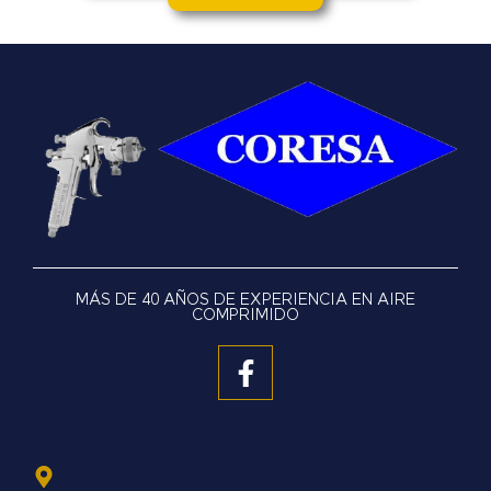
MÁS DE 40 AÑOS DE EXPERIENCIA EN AIRE
COMPRIMIDO
F
a
c
e
b