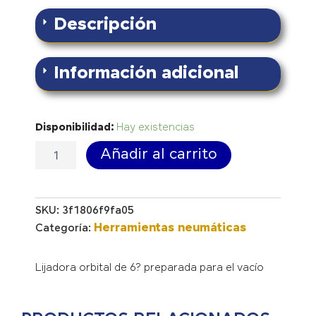
Descripción
Información adicional
Lijadora
Disponibilidad:
Hay existencias
orbital
Añadir al carrito
6"
V
cantidad
SKU:
3f1806f9fa05
Herramientas neumáticas
Categoría:
Lijadora orbital de 6? preparada para el vacío