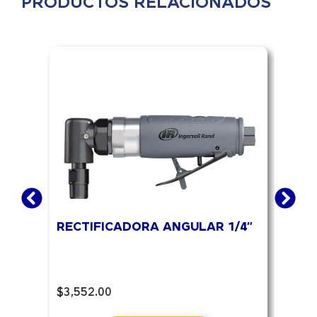
PRODUCTOS RELACIONADOS
RECTIFICADORA ANGULAR 1/4″
PIS
$
3,552.00
$
18,