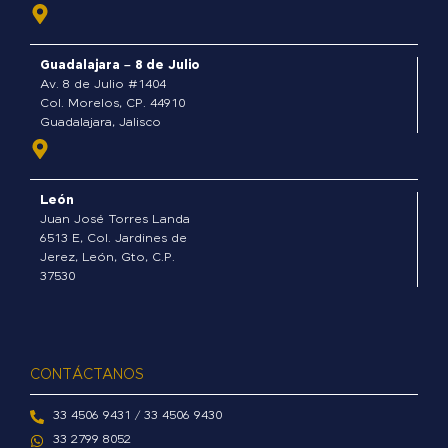
b
o
o
Guadalajara – 8 de Julio
k
Av. 8 de Julio #1404
-
Col. Morelos, CP. 44910
Guadalajara, Jalisco
f
León
Juan José Torres Landa
6513 E, Col. Jardines de
Jerez, León, Gto, C.P.
37530
CONTÁCTANOS
33 4506 9431 / 33 4506 9430
33 2799 8052