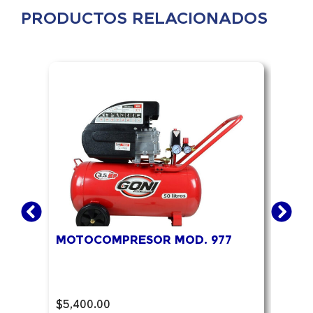
PRODUCTOS RELACIONADOS
MOTOCOMPRESOR MOD. 977
MOT
$
5,400.00
$
7,7