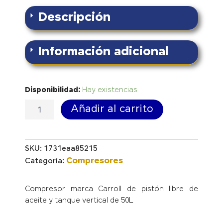
Descripción
Información adicional
Compresor
Disponibilidad:
Hay existencias
Grado
Añadir al carrito
médico
cantidad
SKU:
1731eaa85215
Compresores
Categoría:
Compresor marca Carroll de pistón libre de
aceite y tanque vertical de 50L