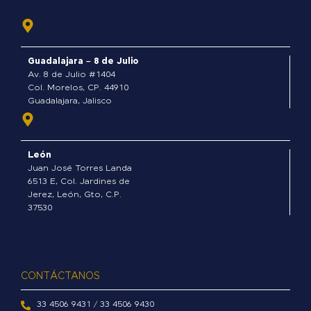
e
b
o
o
Guadalajara – 8 de Julio
k
Av. 8 de Julio #1404
-
Col. Morelos, CP. 44910
Guadalajara, Jalisco
f
León
Juan José Torres Landa
6513 E, Col. Jardines de
Jerez, León, Gto, C.P.
37530
CONTÁCTANOS
33 4506 9431 / 33 4506 9430